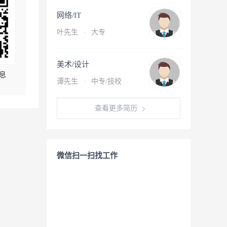
网络/IT
叶先生
·
大专
美术/设计
息
谭先生
·
中专/技校
查看更多简历
微信扫一扫找工作